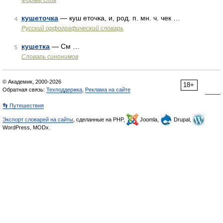
Формы слов
кушеточка
— куш еточка, и, род. п. мн. ч. чек …
4
Русский орфографический словарь
кушетка
— См …
5
Словарь синонимов
© Академик, 2000-2026
18+
Обратная связь:
Техподдержка
,
Реклама на сайте
👣 Путешествия
Экспорт словарей на сайты
, сделанные на PHP,
Joomla,
Drupal,
WordPress, MODx.